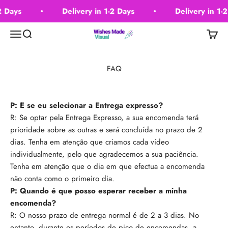
Skip to content
2 Days
Delivery in 1-2 Days
Delivery in 1-
Wishes Made Visual
Menu
Search
Cart
FAQ
P: E se eu selecionar a Entrega expresso?
R: Se optar pela Entrega Expresso, a sua encomenda terá
prioridade sobre as outras e será concluída no prazo de 2
dias. Tenha em atenção que criamos cada vídeo
individualmente, pelo que agradecemos a sua paciência.
Tenha em atenção que o dia em que efectua a encomenda
não conta como o primeiro dia.
P: Quando é que posso esperar receber a minha
encomenda?
R: O nosso prazo de entrega normal é de 2 a 3 dias. No
entanto, durante os períodos de pico de encomendas, a