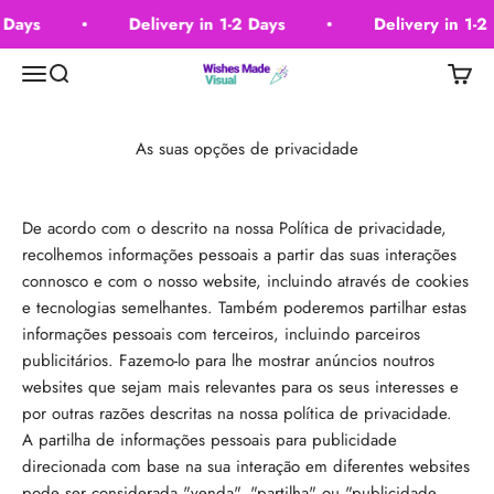
Skip to content
 Days
Delivery in 1-2 Days
Delivery in 1-2
Wishes Made Visual
Menu
Search
Cart
As suas opções de privacidade
De acordo com o descrito na nossa Política de privacidade,
recolhemos informações pessoais a partir das suas interações
connosco e com o nosso website, incluindo através de cookies
e tecnologias semelhantes. Também poderemos partilhar estas
informações pessoais com terceiros, incluindo parceiros
publicitários. Fazemo-lo para lhe mostrar anúncios noutros
websites que sejam mais relevantes para os seus interesses e
por outras razões descritas na nossa política de privacidade.
A partilha de informações pessoais para publicidade
direcionada com base na sua interação em diferentes websites
pode ser considerada "venda", "partilha" ou "publicidade