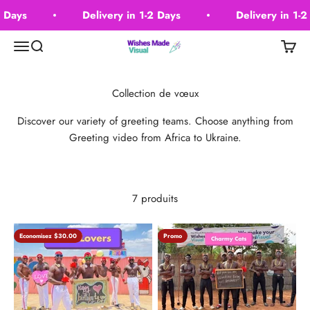
Passer au contenu
 Days
Delivery in 1-2 Days
Delivery in 1-2
Wishes Made Visual
Menu
Recherche
Panier
Discover our variety of greeting teams. Choose anything from
Greeting video from Africa to Ukraine.
7 produits
Economisez $30.00
Promo