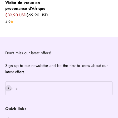
Vidéo de vœux en
provenance d'Afrique
Prix de vente
Prix normal
$39.90 USD
$69.90 USD
4.9
Don't miss our latest offers!
Sign up to our newsletter and be the first to know about our
latest offers.
S'inscrire
E-mail
Quick links