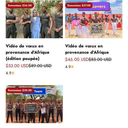
Economisez $36.00
Economisez $37.00
Vidéo de vœux en
Vidéo de vœux en
provenance d'Afrique
provenance d'Afrique
(édition poupée)
Prix de vente
Prix normal
$46.00 USD
$83.00 USD
Prix de vente
Prix normal
$53.00 USD
$89.00 USD
4.9
4.9
Economisez $30.00