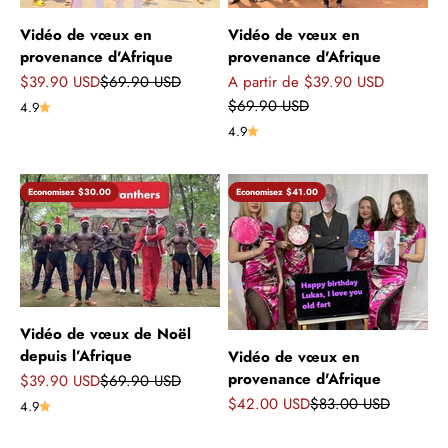
Vidéo de vœux en
Vidéo de vœux en
provenance d'Afrique
provenance d'Afrique
Prix de vente
Prix normal
Prix de vente
$39.90 USD
$69.90 USD
A partir de $39.90 USD
Prix normal
$69.90 USD
4.9
4.9
Economisez $30.00
Economisez $41.00
Vidéo de vœux de Noël
depuis l’Afrique
Vidéo de vœux en
provenance d'Afrique
Prix de vente
Prix normal
$39.90 USD
$69.90 USD
Prix de vente
Prix normal
$42.00 USD
$83.00 USD
4.9