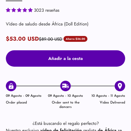
3023 reseñas
Vídeo de saludo desde África (Doll Edition)
Precio de oferta
$53.00 USD
Precio normal
$89.00 USD
Ahorra $36.00
Añadir a la cesta
09 Agosto - 09 Agosto
09 Agosto - 10 Agosto
10 Agosto - 11 Agosto
Order placed
Order sent to the
Video Delivered
dancers
¿Está buscando el regalo perfecto?
Nuestro exclusivo
vídeo de felicitación
realista
de África
se