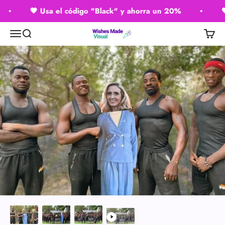
Ir al contenido
🖤 ​​Usa el código "Black" y ahorra un 20%
🖤 
Wishes Made Visual
Menú
Buscar
Carrito