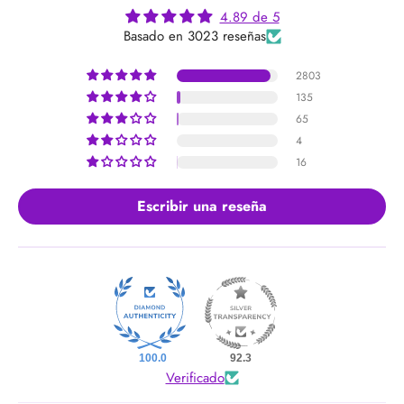
4.89 de 5
Basado en 3023 reseñas
2803
135
65
4
16
Escribir una reseña
100.0
92.3
Verificado