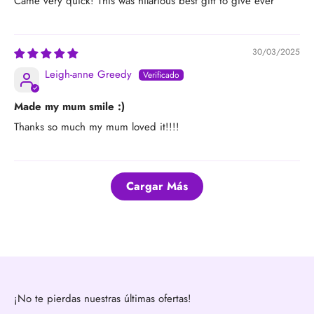
Came very quick! This was hilarious best gift to give ever
30/03/2025
Leigh-anne Greedy
Made my mum smile :)
Thanks so much my mum loved it!!!!
Cargar Más
¡No te pierdas nuestras últimas ofertas!