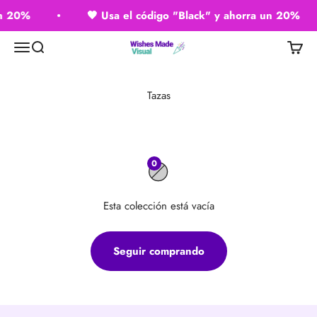
Ir al contenido
un 20%
🖤 ​​Usa el código "Black" y ahorra un 20%
Wishes Made Visual
Menú
Buscar
Carrito
0
Esta colección está vacía
Seguir comprando